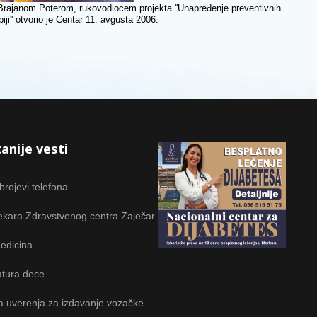
r Brajanom Poterom, rukovodiocem projekta ''Unapređenje preventivnih
ji'' otvorio je Centar 11. avgusta 2006.
anije vesti
 brojevi telefona
ekara Zdravstvenog centra Zaječar
edicina
tura dece
a uverenja za izdavanje vozačke