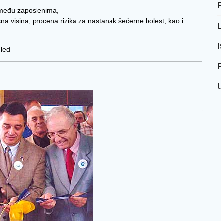
R
da među zaposlenima,
sna visina, procena rizika za nastanak šećerne bolest, kao i
I
gled
P