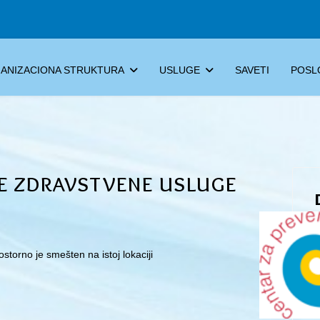
ANIZACIONA STRUKTURA
USLUGE
SAVETI
POSL
e zdravstvene usluge
storno je smešten na istoj lokaciji