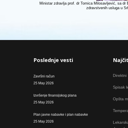
Ministar zdravlja prof. dr Tomica Milosavljević, sa d
zdravstvenih usluga u Srbi
Poslednje vesti
Najčit
Direktni
Završni račun
25 May 2026
Spisak l
Izvršenje finansijskog plana
Opšta m
25 May 2026
Tempera
Plan javne nabavke i plan nabavke
25 May 2026
Lekarsk