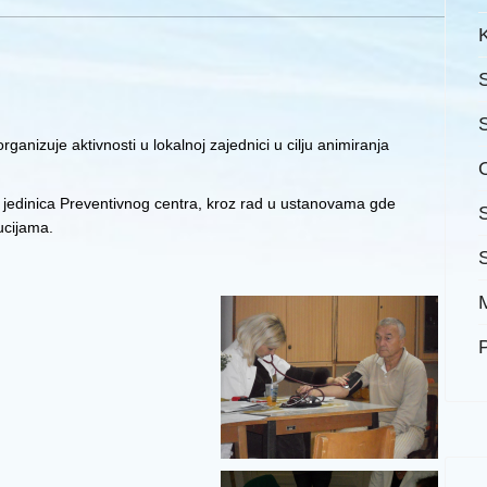
anizuje aktivnosti u lokalnoj zajednici u cilju animiranja
na jedinica Preventivnog centra, kroz rad u ustanovama gde
ucijama.