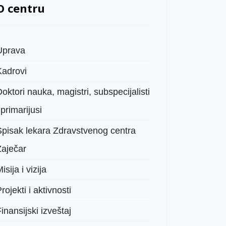
O centru
Uprava
Kadrovi
oktori nauka, magistri, subspecijalisti
 primarijusi
Spisak lekara Zdravstvenog centra
Zaječar
isija i vizija
rojekti i aktivnosti
inansijski izveštaj