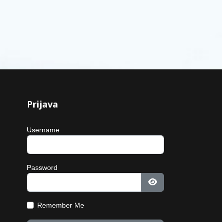
Prijava
Username
Password
Show Password
Remember Me