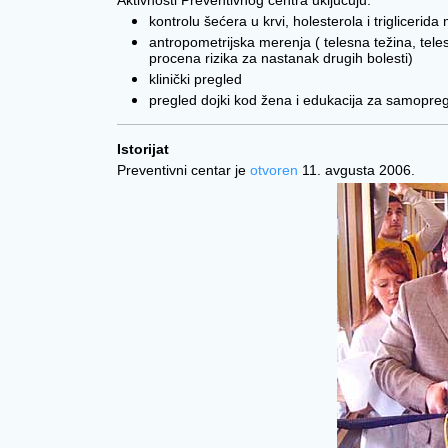
Aktivnosti Preventivnog centra uključuju:
kontrolu šećera u krvi, holesterola i trigliceri
antropometrijska merenja ( telesna težina, tele
procena rizika za nastanak drugih bolesti)
klinički pregled
pregled dojki kod žena i edukacija za samopre
Istorijat
Preventivni centar je
otvoren
11. avgusta 2006.