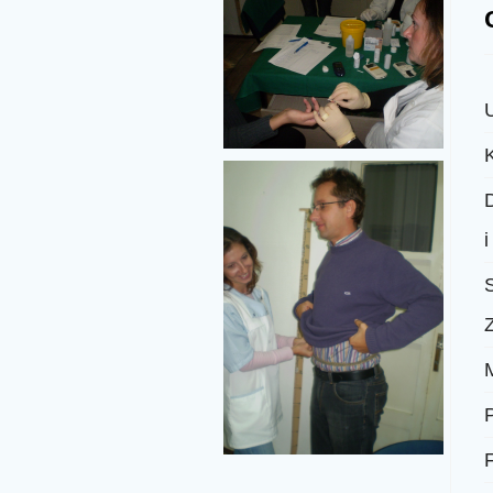
D
i
M
P
F