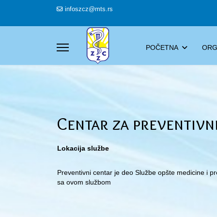
infoszcz@mts.rs
POČETNA
ORG
Centar za preventivn
Lokacija službe
Preventivni centar je deo Službe opšte medicine i pro
sa ovom službom