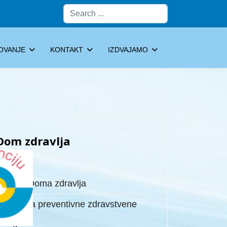
Pretraga
OVANJE
KONTAKT
IZDVAJAMO
Dom zdravlja
Uprava Doma zdravlja
Centar za preventivne zdravstvene
usluge