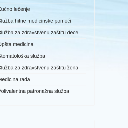
Kućno lečenje
Služba hitne medicinske pomoći
Služba za zdravstvenu zaštitu dece
Opšta medicina
Stomatološka služba
Služba za zdravstvenu zaštitu žena
Medicina rada
Polivalentna patronažna služba