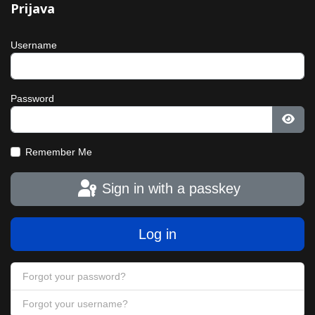
Prijava
Username
Password
Show
Remember Me
Sign in with a passkey
Log in
Forgot your password?
Forgot your username?