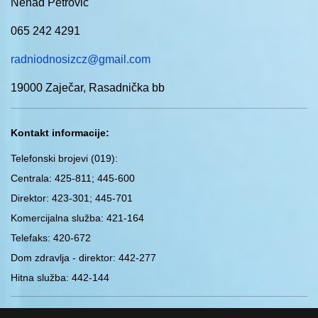
Nenad Petrović
065 242 4291
radniodnosizcz@gmail.com
19000 Zaječar, Rasadnička bb
Kontakt informacije:
Telefonski brojevi (019)
:
Centrala: 425-811; 445-600
Direktor: 423-301; 445-701
Komercijalna služba: 421-164
Telefaks: 420-672
Dom zdravlja - direktor: 442-277
Hitna služba: 442-144