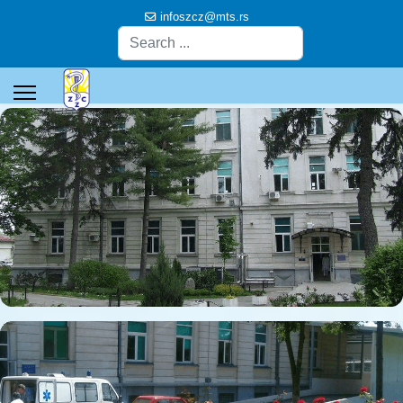
infoszcz@mts.rs
Pretraga