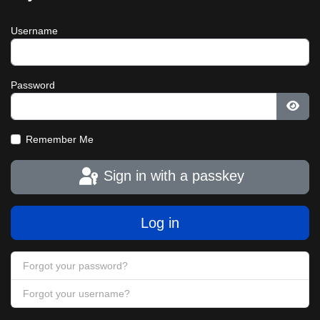
Username
Password
Show
Remember Me
Sign in with a passkey
Log in
Forgot your password?
Forgot your username?