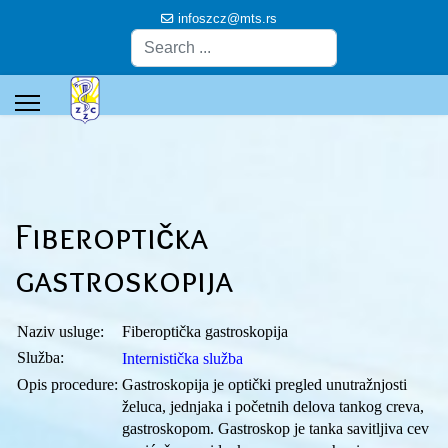
infoszcz@mts.rs
Pretraga
Fiberoptička
gastroskopija
Naziv usluge
:
Fiberoptička gastroskopija
Služba
:
Internistička služba
Opis procedure
:
Gastroskopija je optički pregled unutražnjosti
želuca, jednjaka i početnih delova tankog creva,
gastroskopom. Gastroskop je tanka savitljiva cev