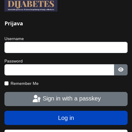
Prijava
Username
Password
Show
Remember Me
Sign in with a passkey
Log in