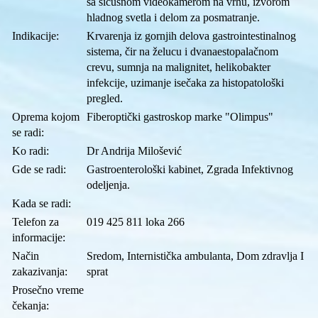
sa sićušnom videokamerom na vrhu, izvorom
hladnog svetla i delom za posmatranje.
Indikacije
:
Krvarenja iz gornjih delova gastrointestinalnog
sistema, čir na želucu i dvanaestopalačnom
crevu, sumnja na malignitet, helikobakter
infekcije, uzimanje isečaka za histopatološki
pregled.
Oprema kojom
Fiberoptički gastroskop marke "Olimpus"
se radi
:
Ko radi
:
Dr Andrija Milošević
Gde se radi
:
Gastroenterološki kabinet, Zgrada Infektivnog
odeljenja.
Kada se radi
:
Telefon za
019 425 811 loka 266
informacije
:
Način
Sredom, Internistička ambulanta, Dom zdravlja I
zakazivanja
:
sprat
Prosečno vreme
čekanja
: