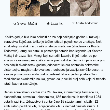
dr Kosta Todorović
dr Stevan Mačaj
dr Laza Ilić
Koliko god je bilo lako odlučiti se za najznačajnije godine u razvoju
zdravstva Zaječara, toliko je teško isticati pojedince po značaju. Neki
su dostigli svetski nivo i ušli u istoriju medicine (akademik dr Kosta
Todorović), drugi su ostali u pamćenju naroda kao legende (dr Stevan
Mačaj i dr Laza Ilić). Mnogi koji su radili kasnije ili još rade, su po
znanju i zvanjima prevazišli slavne prethodnike. Sama činjenica da je u
poslednjih dvadesetak godina jedanaest lekara odbranilo doktorske
distertacije, magistriralo dvanaest, subspecijalizaciju završilo deset, a
zvanje primarijusa dobilo preko pedeset lekara, jedan postao član
Medicinske akademije nauka, govori da je veliki broj onih koje bi trebalo
istaći kao najzaslužnije.
Danas zdravstveni centar ima 246 lekara, stomatologa farmaceuta,
biohemičara, pravnika i ekonomista, 686 medicinskih tehničara i 234
ostalih radnika. Zdravstveni centar čine 15 stacionarrnih službi, 12
ambulatno polikliničkih, 8 dijagnostičkih i 7 nemedicinskih službi. U