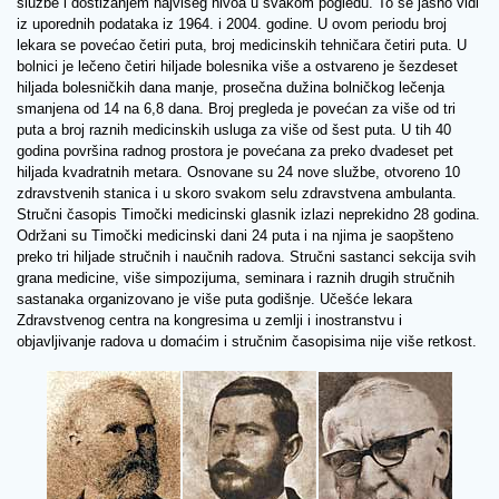
službe i dostizanjem najvišeg nivoa u svakom pogledu. To se jasno vidi
iz uporednih podataka iz 1964. i 2004. godine. U ovom periodu broj
lekara se povećao četiri puta, broj medicinskih tehničara četiri puta. U
bolnici je lečeno četiri hiljade bolesnika više a ostvareno je šezdeset
hiljada bolesničkih dana manje, prosečna dužina bolničkog lečenja
smanjena od 14 na 6,8 dana. Broj pregleda je povećan za više od tri
puta a broj raznih medicinskih usluga za više od šest puta. U tih 40
godina površina radnog prostora je povećana za preko dvadeset pet
hiljada kvadratnih metara. Osnovane su 24 nove službe, otvoreno 10
zdravstvenih stanica i u skoro svakom selu zdravstvena ambulanta.
Stručni časopis Timočki medicinski glasnik izlazi neprekidno 28 godina.
Održani su Timočki medicinski dani 24 puta i na njima je saopšteno
preko tri hiljade stručnih i naučnih radova. Stručni sastanci sekcija svih
grana medicine, više simpozijuma, seminara i raznih drugih stručnih
sastanaka organizovano je više puta godišnje. Učešće lekara
Zdravstvenog centra na kongresima u zemlji i inostranstvu i
objavljivanje radova u domaćim i stručnim časopisima nije više retkost.