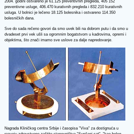
2004. godini ostvareno je 61.125 preventivnih pregleda, 405 152
preventivne usluge, 406.470 kurativnih pregleda i 832.210 kurativnih
usluga. U bolnici je lečeno 18.125 bolesnika i ostvareno 114.350
bolesničkih dana.
Sve do sada rečeno govori da smo uvek bili na dobrom putu i da smo u
dvadeset prvi vek ušli sa ogromnim bogatstvom u kadrovima, opremi i
objektima, što znači imamo sve uslove za dalje napredovanje.
Nagrada Kliničkog centra Srbije i časopisa "Viva" za dostignuća u
razvoju zdravstvene zaštite stanovništva "Sunčani sat", "kao beleg