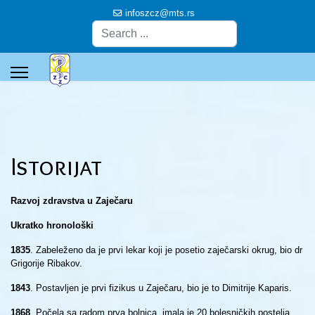
infoszcz@mts.rs
Pretraga
Istorijat
Razvoj zdravstva u Zaječaru
Ukratko hronološki
1835
. Zabeleženo da je prvi lekar koji je posetio zaječarski okrug, bio dr
Grigorije Ribakov.
1843
. Postavljen je prvi fizikus u Zaječaru, bio je to Dimitrije Kaparis.
1868
. Počela sa radom prva bolnica, imala je 20 bolesničkih postelja,