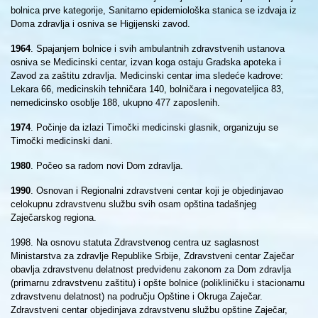
bolnica prve kategorije, Sanitarno epidemiološka stanica se izdvaja iz
Doma zdravlja i osniva se Higijenski zavod.
1964
. Spajanjem bolnice i svih ambulantnih zdravstvenih ustanova
osniva se Medicinski centar, izvan koga ostaju Gradska apoteka i
Zavod za zaštitu zdravlja. Medicinski centar ima sledeće kadrove:
Lekara 66, medicinskih tehničara 140, bolničara i negovateljica 83,
nemedicinsko osoblje 188, ukupno 477 zaposlenih.
1974
. Počinje da izlazi Timočki medicinski glasnik, organizuju se
Timočki medicinski dani.
1980
. Počeo sa radom novi Dom zdravlja.
1990
. Osnovan i Regionalni zdravstveni centar koji je objedinjavao
celokupnu zdravstvenu službu svih osam opština tadašnjeg
Zaječarskog regiona.
1998. Na osnovu statuta Zdravstvenog centra uz saglasnost
Ministarstva za zdravlje Republike Srbije, Zdravstveni centar Zaječar
obavlja zdravstvenu delatnost predviđenu zakonom za Dom zdravlja
(primarnu zdravstvenu zaštitu) i opšte bolnice (polikliničku i stacionarnu
zdravstvenu delatnost) na području Opštine i Okruga Zaječar.
Zdravstveni centar objedinjava zdravstvenu službu opštine Zaječar,