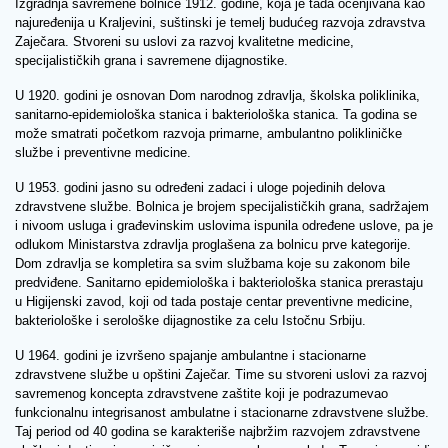
Izgradnja savremene bolnice 1912. godine, koja je tada ocenjivana kao
najuređenija u Kraljevini, suštinski je temelj budućeg razvoja zdravstva
Zaječara. Stvoreni su uslovi za razvoj kvalitetne medicine,
specijalističkih grana i savremene dijagnostike.
U 1920. godini je osnovan Dom narodnog zdravlja, školska poliklinika,
sanitarno-epidemiološka stanica i bakteriološka stanica. Ta godina se
može smatrati početkom razvoja primarne, ambulantno polikliničke
službe i preventivne medicine.
U 1953. godini jasno su određeni zadaci i uloge pojedinih delova
zdravstvene službe. Bolnica je brojem specijalističkih grana, sadržajem
i nivoom usluga i građevinskim uslovima ispunila određene uslove, pa je
odlukom Ministarstva zdravlja proglašena za bolnicu prve kategorije.
Dom zdravlja se kompletira sa svim službama koje su zakonom bile
predviđene. Sanitarno epidemiološka i bakteriološka stanica prerastaju
u Higijenski zavod, koji od tada postaje centar preventivne medicine,
bakteriološke i serološke dijagnostike za celu Istočnu Srbiju.
U 1964. godini je izvršeno spajanje ambulantne i stacionarne
zdravstvene službe u opštini Zaječar. Time su stvoreni uslovi za razvoj
savremenog koncepta zdravstvene zaštite koji je podrazumevao
funkcionalnu integrisanost ambulatne i stacionarne zdravstvene službe.
Taj period od 40 godina se karakteriše najbržim razvojem zdravstvene