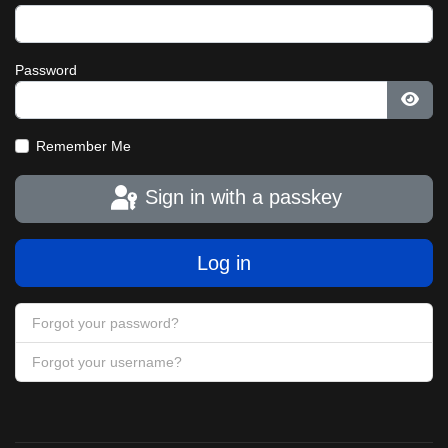
Password
Show
Remember Me
Sign in with a passkey
Log in
Forgot your password?
Forgot your username?