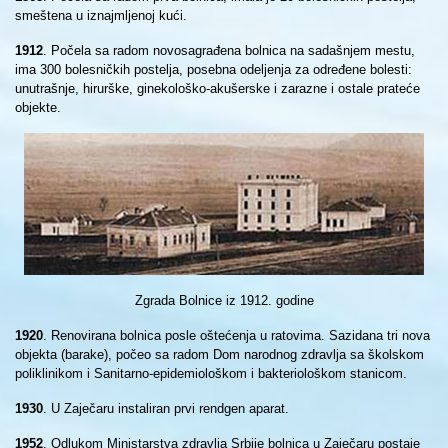
smeštena u iznajmljenoj kući.
1912
. Počela sa radom novosagrađena bolnica na sadašnjem mestu,
ima 300 bolesničkih postelja, posebna odeljenja za određene bolesti:
unutrašnje, hirurške, ginekološko-akušerske i zarazne i ostale prateće
objekte.
Zgrada Bolnice iz 1912. godine
1920
. Renovirana bolnica posle oštećenja u ratovima. Sazidana tri nova
objekta (barake), počeo sa radom Dom narodnog zdravlja sa školskom
poliklinikom i Sanitarno-epidemiološkom i bakteriološkom stanicom.
1930
. U Zaječaru instaliran prvi rendgen aparat.
1952
. Odlukom Ministarstva zdravlja Srbije bolnica u Zaječaru postaje