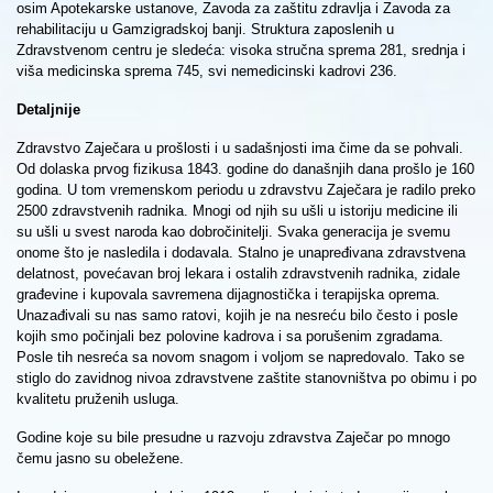
osim Apotekarske ustanove, Zavoda za zaštitu zdravlja i Zavoda za
rehabilitaciju u Gamzigradskoj banji. Struktura zaposlenih u
Zdravstvenom centru je sledeća: visoka stručna sprema 281, srednja i
viša medicinska sprema 745, svi nemedicinski kadrovi 236.
Detaljnije
Zdravstvo Zaječara u prošlosti i u sadašnjosti ima čime da se pohvali.
Od dolaska prvog fizikusa 1843. godine do današnjih dana prošlo je 160
godina. U tom vremenskom periodu u zdravstvu Zaječara je radilo preko
2500 zdravstvenih radnika. Mnogi od njih su ušli u istoriju medicine ili
su ušli u svest naroda kao dobročinitelji. Svaka generacija je svemu
onome što je nasledila i dodavala. Stalno je unapređivana zdravstvena
delatnost, povećavan broj lekara i ostalih zdravstvenih radnika, zidale
građevine i kupovala savremena dijagnostička i terapijska oprema.
Unazađivali su nas samo ratovi, kojih je na nesreću bilo često i posle
kojih smo počinjali bez polovine kadrova i sa porušenim zgradama.
Posle tih nesreća sa novom snagom i voljom se napredovalo. Tako se
stiglo do zavidnog nivoa zdravstvene zaštite stanovništva po obimu i po
kvalitetu pruženih usluga.
Godine koje su bile presudne u razvoju zdravstva Zaječar po mnogo
čemu jasno su obeležene.