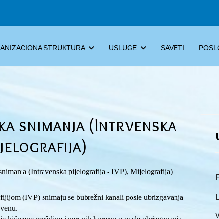
ANIZACIONA STRUKTURA
USLUGE
SAVETI
POSL
a snimanja (Intrvenska
ijelografija)
nimanja (Intravenska pijelografija - IVP), Mijelografija)
P
fijijom (IVP) snimaju se bubrežni kanali posle ubrizgavanja
 venu.
nje kičmene moždine i nervnih korenova posle ubrizgavanja