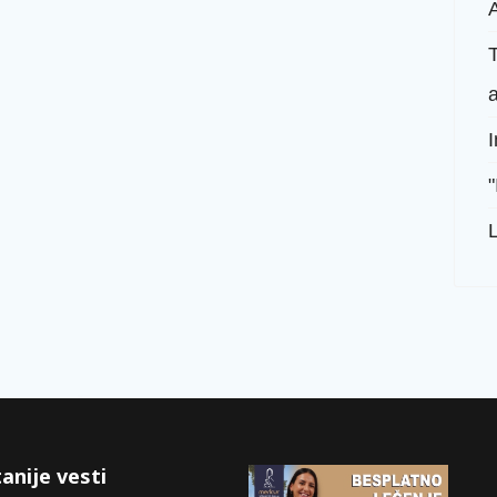
A
T
"
anije vesti