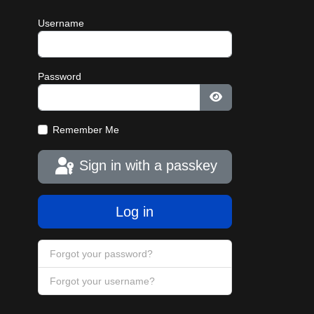
Username
Password
Show Password
Remember Me
Sign in with a passkey
Log in
Forgot your password?
Forgot your username?