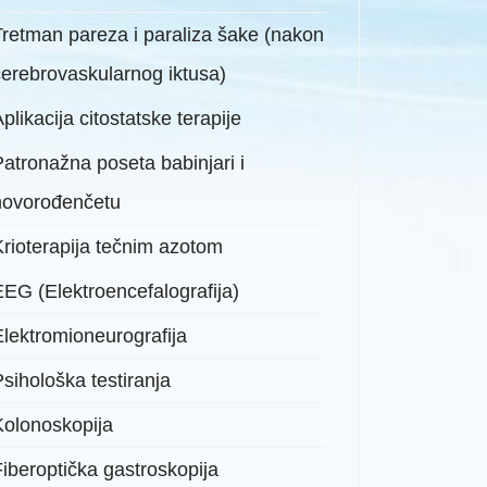
Tretman pareza i paraliza šake (nakon
cerebrovaskularnog iktusa)
plikacija citostatske terapije
Patronažna poseta babinjari i
novorođenčetu
Krioterapija tečnim azotom
EEG (Elektroencefalografija)
Elektromioneurografija
sihološka testiranja
Kolonoskopija
Fiberoptička gastroskopija