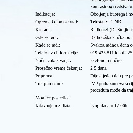
kontrastnog sredstva u
Indikacije:
Oboljenja bubrega i m
Oprema kojom se radi:
Telestatix Ei Niš
Ko radi:
Radiolozi (Dr Strajini
Gde se radi:
Radiološka služba boln
Kada se radi:
Svakog radnog dana o
Telefon za informacije:
019 425 811 lokal 225
Način zakazivanja:
telefonom i lično
Prosečno vreme čekanja:
2-5 dana
Priprema:
Dijeta jedan dan pre p
Tok procedure:
IVP podrazumeva serij
procedura može da traj
Moguće posledice:
Izdavanje rezultata:
Istog dana u 12.00h.