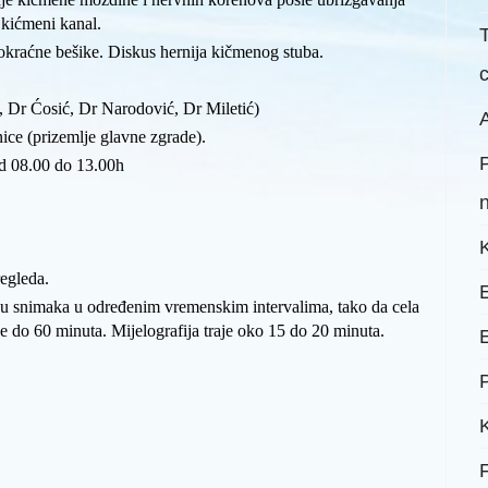
 kićmeni kanal.
okraćne bešike. Diskus hernija kičmenog stuba.
ć, Dr Ćosić, Dr Narodović, Dr Miletić)
A
ice (prizemlje glavne zgrade).
d 08.00 do 13.00h
regleda.
u snimaka u određenim vremenskim intervalima, tako da cela
e do 60 minuta. Mijelografija traje oko 15 do 20 minuta.
P