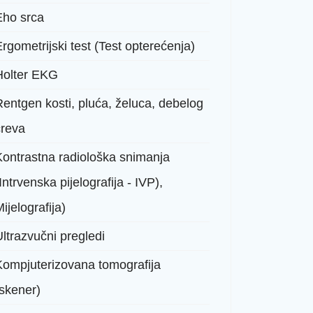
Eho srca
rgometrijski test (Test opterećenja)
Holter EKG
Rentgen kosti, pluća, želuca, debelog
creva
Kontrastna radiološka snimanja
Intrvenska pijelografija - IVP),
ijelografija)
ltrazvučni pregledi
Kompjuterizovana tomografija
(skener)