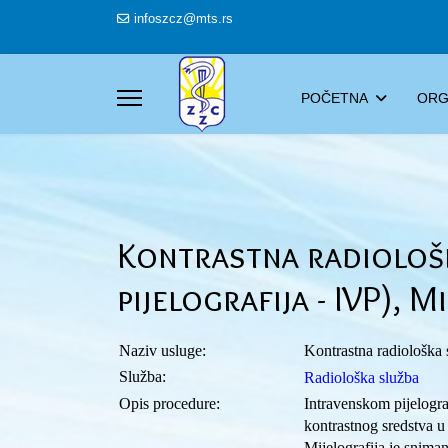
infoszcz@mts.rs
POČETNA
ORG
Kontrastna radiološk
pijelografija - IVP), M
Naziv usluge:
Kontrastna radiološka s
Služba:
Radiološka služba
Opis procedure:
Intravenskom pijelogra
kontrastnog sredstva u
Mijelografija je snima