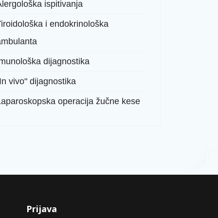
lergološka ispitivanja
iroidološka i endokrinološka
ambulanta
Imunološka dijagnostika
In vivo" dijagnostika
Laparoskopska operacija žučne kese
Prijava