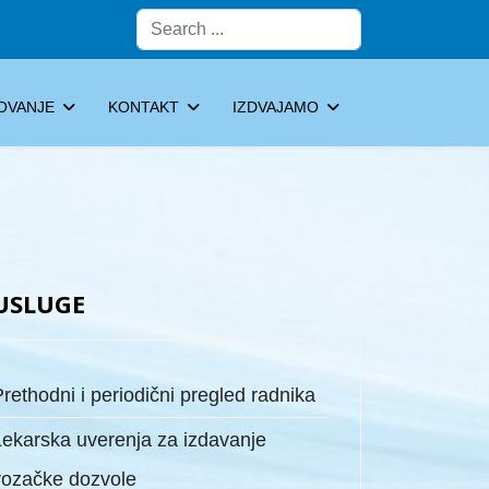
Pretraga
OVANJE
KONTAKT
IZDVAJAMO
USLUGE
rethodni i periodični pregled radnika
Lekarska uverenja za izdavanje
vozačke dozvole