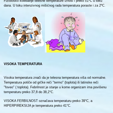
Fiziološko kolebanje telesne temperature iznosi i preko ±1ºC u toku
dana. U toku intenzivnog mišićnog rada temperatura poraste i za 2ºC.
VISOKA TEMPERATURA
Visoka temperatura znači da je telesna temperatura viša od normalne.
Temperatura potiče od grčke reči "termo" (toplota) ili latinske reči
"foveo" ( toplota). Febrilnost je stanje u kome organizam ima povišenu
temperaturu preko 37,8 do 38,2°C.
VISOKA FERBILNOST označava temperaturu preko 39°C, a
HIPERPIREKSIJA je temperatura preko 41°C.