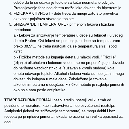
odeće da bi se odavanje toplote sa kože nesmetano odvijalo.
Pretopljavanje febrilnog deteta može lako dovesti do hipertermije.
FIZIČKA AKTIVNOST - dete treba da miruje zato što prevelika
aktivnost pojačava stvaranje toplote.
SNIŽAVANJE TEMPERATURE - primenom lekova i fizičkim
metodama.
a - Lekovi za snižavanje temperature u dece su febricet i u većeg
deteta Brufen. Ovi lekovi se primenjuju u dece sa temperaturom
preko 38,5°C. ne treba nastojati da se temperatura snizi ispod
37°C.
b - Fizičke metode su kupanje deteta u mlakoj vodi. "Frikcije"
(trljanje) alkoholom i ledenom vodom se ne preporučuju jer dovode
do periferne vazokonstrikcije (sužavanje krvnih sudova) koja
ometa odavanje toplote. Alkohol i ledena voda su neprijatni i mogu
dovesti do kolapsa u male dece. Zabeleženo je trovanje
alkoholnim parama u odojčadi. Fizičke metode je najbolje primeniti
oko pola sata posle antipiretika.
TEMPERATURNA FOBIJA
U našoj sredini postoji veliki strah od
povišene temperature, kao i zdravstvena neprosvećenost roditelja.
Antipiretici (lekovi za snižavanje temperature) se mogu dobiti i bez
recepta pa je njihova primena nekada neracionalna i velika opasnost za
decu.