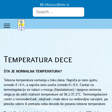
infoszcz@mts.rs
Pretraga
Temperatura dece
ŠTA JE NORMALNA TEMPERATURA?
Telesna temperatura semenja u toku dana. Najniža je rano ujutru,
između 4 i 6 h, a najviša rano uveče između 6 i 8 h. Centar za
termoregulaciju se nalazi u mozgu (hipotalamus) i njegova osnovna
uloga je da održi stalnost temperature od 36,1-37,2°C. Termoregulacioni
centri u novorođenčadi, odojčadi i male dece su nedovoljno razvijeni, pa
previše odeće ili pretopla soba dovode do porasta telesne temperature.