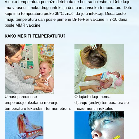
Visoka temperatura pomaže detetu da se bori sa bolestima. Dete koje
ima virusnu ili neku drugu infekciju često ima visoku temperaturu. Dete
koje ima temperaturu preko 38°C znači da je u infekciji. Deca često
imaju temperaturu dan posle primene Di-Te-Per vakcine ili 7-10 dana
posle MMR vakcine.
KAKO MERITI TEMPERATURU?
U našoj sredini se
Odojčetu koje nema
preporučuje aksilarno merenje
dijareju (proliv) temperatura se
temperature lekarskim termometrom.
može meriti i rektalno