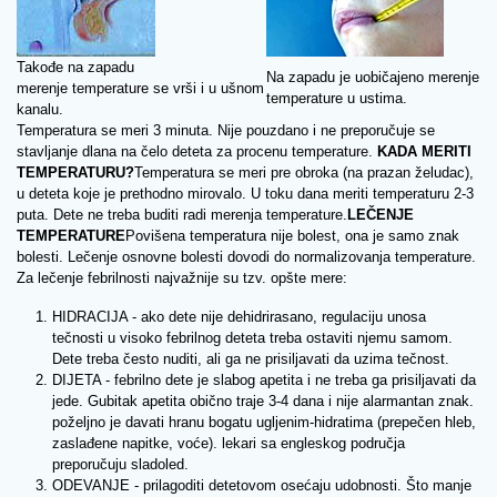
Takođe na zapadu
Na zapadu je uobičajeno merenje
merenje temperature se vrši i u ušnom
temperature u ustima.
kanalu.
Temperatura se meri 3 minuta. Nije pouzdano i ne preporučuje se
stavljanje dlana na čelo deteta za procenu temperature.
KADA MERITI
TEMPERATURU?
Temperatura se meri pre obroka (na prazan želudac),
u deteta koje je prethodno mirovalo. U toku dana meriti temperaturu 2-3
puta. Dete ne treba buditi radi merenja temperature.
LEČENJE
TEMPERATURE
Povišena temperatura nije bolest, ona je samo znak
bolesti. Lečenje osnovne bolesti dovodi do normalizovanja temperature.
Za lečenje febrilnosti najvažnije su tzv. opšte mere:
HIDRACIJA - ako dete nije dehidrirasano, regulaciju unosa
tečnosti u visoko febrilnog deteta treba ostaviti njemu samom.
Dete treba često nuditi, ali ga ne prisiljavati da uzima tečnost.
DIJETA - febrilno dete je slabog apetita i ne treba ga prisiljavati da
jede. Gubitak apetita obično traje 3-4 dana i nije alarmantan znak.
poželjno je davati hranu bogatu ugljenim-hidratima (prepečen hleb,
zaslađene napitke, voće). lekari sa engleskog područja
preporučuju sladoled.
ODEVANJE - prilagoditi detetovom osećaju udobnosti. Što manje