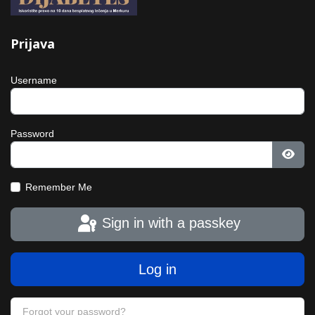
Prijava
Username
Password
Show
Remember Me
Sign in with a passkey
Log in
Forgot your password?