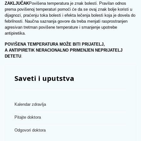
ZAKLJUČAK
Povišena temperatura je znak bolesti. Pravilan odnos
prema povišenoj temperaturi pomoći će da se ovaj znak bolje koristi u
dijagnozi, praćenju toka bolesti i efekta lečenja bolesti koja je dovela do
febrilnosti. Naučna saznanja govore da treba menjati rasprostranjen
agresivan tretman povišene temperature i smanjenje upotrebe
antipiretika.
POVIŠENA TEMPERATURA MOŽE BITI PRIJATELJ,
A ANTIPIRETIK NERACIONALNO PRIMENJEN NEPRIJATELJ
DETETU
.
Saveti i uputstva
Kalendar zdravlja
Pitajte doktora
Odgovori doktora