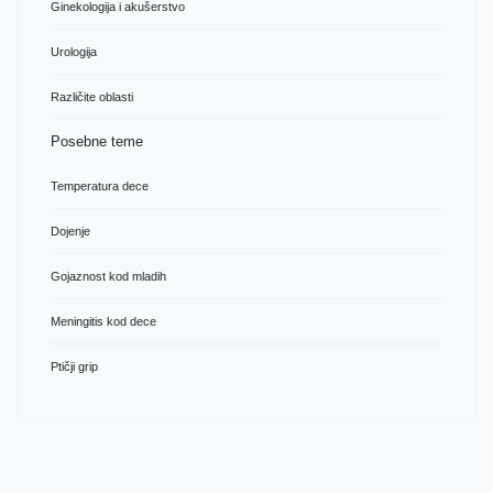
Ginekologija i akušerstvo
Urologija
Različite oblasti
Posebne teme
Temperatura dece
Dojenje
Gojaznost kod mladih
Meningitis kod dece
Ptičji grip