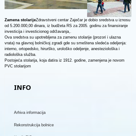
Zamena stolarije
Zdravstveni centar Zaječar je dobio sredstva u iznosu
od 5.200.000,00 dinara, iz budžeta RS za 2005. godinu za finansiranje
investicija i investicionog održavanja,.
Ova sredstva su upotrebljena za zamenu stolarije (prozori i ulazna
vrata) na glavnoj bolničkoj zgradi gde su smeštena sledeća odeljenja:
interno, ortopedsko, hirurško, urološko odeljenje, anesteziološka i
radiološka služba.
Postojeća stolarija, koja datira iz 1912. godine, zamenjena je novom
PVC stolarijom
INFO
Arhiva informacija
Rekonstrukcija bolnice