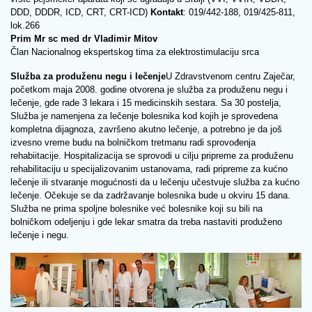
DDD, DDDR, ICD, CRT, CRT-ICD)
Kontakt
: 019/442-188, 019/425-811,
lok.266
Prim Mr sc med dr Vladimir Mitov
Član Nacionalnog ekspertskog tima za elektrostimulaciju srca
Služba za produženu negu i lečenje
U Zdravstvenom centru Zaječar,
početkom maja 2008. godine otvorena je služba za produženu negu i
lečenje, gde rade 3 lekara i 15 medicinskih sestara. Sa 30 postelja,
Služba je namenjena za lečenje bolesnika kod kojih je sprovedena
kompletna dijagnoza, završeno akutno lečenje, a potrebno je da još
izvesno vreme budu na bolničkom tretmanu radi sprovođenja
rehabiitacije. Hospitalizacija se sprovodi u cilju pripreme za produženu
rehabilitaciju u specijalizovanim ustanovama, radi pripreme za kućno
lečenje ili stvaranje mogućnosti da u lečenju učestvuje služba za kućno
lečenje. Očekuje se da zadržavanje bolesnika bude u okviru 15 dana.
Služba ne prima spoljne bolesnike već bolesnike koji su bili na
bolničkom odeljenju i gde lekar smatra da treba nastaviti produženo
lečenje i negu.