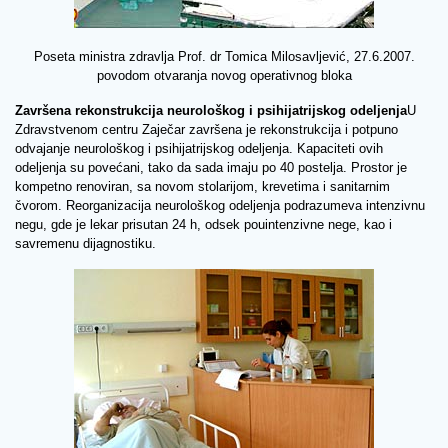
Poseta ministra zdravlja Prof. dr Tomica Milosavljević, 27.6.2007.
povodom otvaranja novog operativnog bloka
Završena rekonstrukcija neurološkog i psihijatrijskog odeljenja
U
Zdravstvenom centru Zaječar završena je rekonstrukcija i potpuno
odvajanje neurološkog i psihijatrijskog odeljenja. Kapaciteti ovih
odeljenja su povećani, tako da sada imaju po 40 postelja. Prostor je
kompetno renoviran, sa novom stolarijom, krevetima i sanitarnim
čvorom. Reorganizacija neurološkog odeljenja podrazumeva intenzivnu
negu, gde je lekar prisutan 24 h, odsek pouintenzivne nege, kao i
savremenu dijagnostiku.