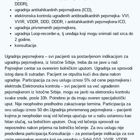
DDDR),
ugradnja antitahikardnih pejsmejkera (ICD),
elektronska kontrola ugrađenih antibradikardnih pejsmejka- VVI,
VVIR, VDDR, DDD, DDDR, i antitahikardnih pejsmejkera-ICD,
ugradnja privremenih pejsmejkera,
ugradnja Loop-recorder-a, tj uređaja koji mogu snimati rad srca do
2 godine,
konsultacije.
Ugradnja pejsmejkera – svi pacijenti sa postavljenom indikacijom za
ugradnju pejsmejkera, iz Istočne Srbije, treba da se jave u naš
Pejmejker centar sa overenim bolničkim uputom. Ugradnja se sprovodi
istog dana ili sutradan. Pacijent se otpušta kući dva dana nakon
ugradnje. Participacija za ovu uslugu iznosi 5% od cene pejsmejkera i
elektrode.Elektronska kontrola – svi pacijenti sa već ugrađenim
pejsmejkerom iz Istočne Srbije, mogu se javiti na eletronsku kontrolu
svake srede, posle 10h. Potrebno je da imaju overen specijalistički
uput. Nije neophodno predhodno zakazivanje termina. Participacija za
ovu uslugu iznosi 50 din.Ugradnja privremenog pejsmejkera – pacijenti
kojima je neophodan ovaj vid lečenja upućuju se u našu ustanovu kao
hitan slučaj, sa bolničkim uputom. Ovaj vid lečenja sprovodi se
neposredno nakon prijema na bolničko lečenje. Za ovu uslugu nije
predviđena participacija.Konsultacije – za postavljanje indikacija za sve
vrste pejsmeker aparata koji se ugrađuju u Srbiji (VVI, VVIR, VDDR,