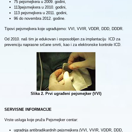
75 pejsmejkera u 2009. godini,
113pejsmejkera u 2010. godini,
113 pejsmejkera u 2011. godini,
96 do novembra 2012. godine.
Tipovi pejsmejkera koje ugrađujemo: VVI, VVIR, VDDR, DDD, DDDR.
Od 2010. naš tim je edukovan i osposobljen za implantaciju ICD za
prevenciju naprasne srčane smrti, kao i za elektronske kontrole ICD.
Slika 2. Prvi ugrađeni pejsmejker (VVI)
SERVISNE INFORMACIJE
Vrste usluga koje pruža Pejsmejker centar:
ugradnja antibradikardnih pejsmejkera (VVI, VVIR, VDDR, DDD,