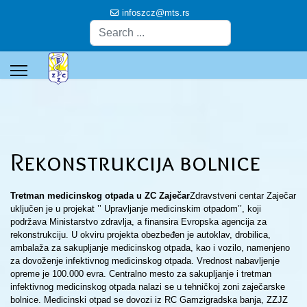
infoszcz@mts.rs
Pretraga
Rekonstrukcija bolnice
Tretman medicinskog otpada u ZC Zaječar
Zdravstveni centar Zaječar
uključen je u projekat ’’ Upravljanje medicinskim otpadom’’, koji
podržava Ministarstvo zdravlja, a finansira Evropska agencija za
rekonstrukciju. U okviru projekta obezbeđen je autoklav, drobilica,
ambalaža za sakupljanje medicinskog otpada, kao i vozilo, namenjeno
za dovoženje infektivnog medicinskog otpada. Vrednost nabavljenje
opreme je 100.000 evra. Centralno mesto za sakupljanje i tretman
infektivnog medicinskog otpada nalazi se u tehničkoj zoni zaječarske
bolnice. Medicinski otpad se dovozi iz RC Gamzigradska banja, ZZJZ