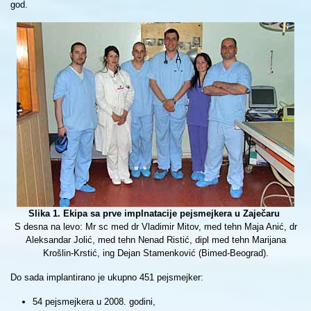
god.
Slika 1. Ekipa sa prve implnatacije pejsmejkera u Zaječaru
S desna na levo: Mr sc med dr Vladimir Mitov, med tehn Maja Anić, dr
Aleksandar Jolić, med tehn Nenad Ristić, dipl med tehn Marijana
Krošlin-Krstić, ing Dejan Stamenković (Bimed-Beograd).
Do sada implantirano je ukupno 451 pejsmejker:
54 pejsmejkera u 2008. godini,