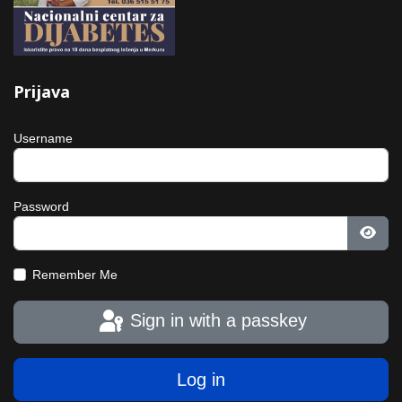
Prijava
Username
Password
Show
Remember Me
Sign in with a passkey
Log in