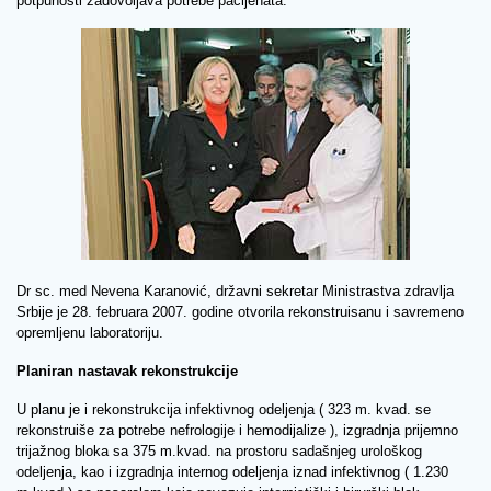
potpunosti zadovoljava potrebe pacijenata.
Dr sc. med Nevena Karanović, državni sekretar Ministrastva zdravlja
Srbije je 28. februara 2007. godine otvorila rekonstruisanu i savremeno
opremljenu laboratoriju.
Planiran nastavak rekonstrukcije
U planu je i rekonstrukcija infektivnog odeljenja ( 323 m. kvad. se
rekonstruiše za potrebe nefrologije i hemodijalize ), izgradnja prijemno
trijažnog bloka sa 375 m.kvad. na prostoru sadašnjeg urološkog
odeljenja, kao i izgradnja internog odeljenja iznad infektivnog ( 1.230