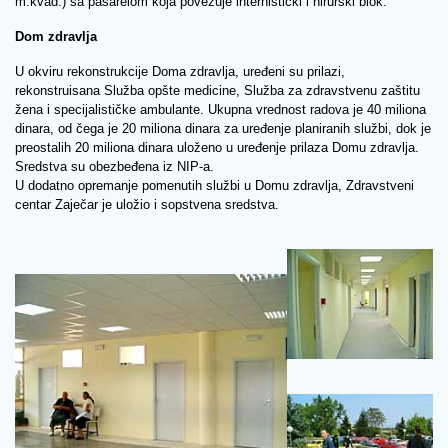
m.kvad.) sa pasarelom koja povezuje internistički i hirurški blok.
Dom zdravlja
U okviru rekonstrukcije Doma zdravlja, uređeni su prilazi,
rekonstruisana Služba opšte medicine, Služba za zdravstvenu zaštitu
žena i specijalističke ambulante. Ukupna vrednost radova je 40 miliona
dinara, od čega je 20 miliona dinara za uređenje planiranih službi, dok je
preostalih 20 miliona dinara uloženo u uređenje prilaza Domu zdravlja.
Sredstva su obezbeđena iz NIP-a.
U dodatno opremanje pomenutih službi u Domu zdravlja, Zdravstveni
centar Zaječar je uložio i sopstvena sredstva.