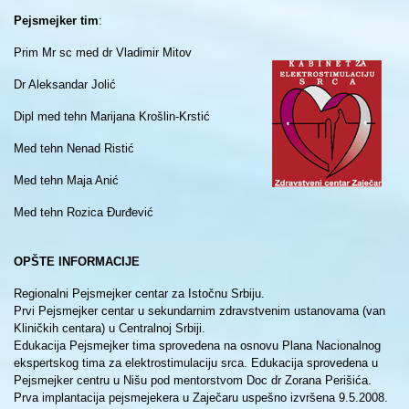
Pejsmejker tim
:
Prim Mr sc med dr Vladimir Mitov
Dr Aleksandar Jolić
Dipl med tehn Marijana Krošlin-Krstić
Med tehn Nenad Ristić
Med tehn Maja Anić
Med tehn Rozica Đurđević
OPŠTE INFORMACIJE
Regionalni Pejsmejker centar za Istočnu Srbiju.
Prvi Pejsmejker centar u sekundarnim zdravstvenim ustanovama (van
Kliničkih centara) u Centralnoj Srbiji.
Edukacija Pejsmejker tima sprovedena na osnovu Plana Nacionalnog
ekspertskog tima za elektrostimulaciju srca. Edukacija sprovedena u
Pejsmejker centru u Nišu pod mentorstvom Doc dr Zorana Perišića.
Prva implantacija pejsmejekera u Zaječaru uspešno izvršena 9.5.2008.