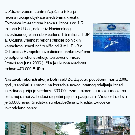
U Zdravstvenom centru Zaječar u toku je
rekonstrukcija objekata sredstvima kredita
Evropske investicione banke u iznosu od 1,5
miliona EUR-a , dok je iz Nacionalnog
investicionog plana obezbeđeno 1,6 miliona EUR-
a. Ukupna vrednost rekonstrukcije bolničkih
kapaciteta iznosi nešto više od 3 mil. EUR-a.
Od kredita Evropske investicione banke izvršena
je potpunu rekonstrukciju toplovodne mreže
( završeno juna 2006.), čija je ukupna vrednost
radova 470.000 EUR-a.
Nastavak rekonstrukcije bolnice
U ZC Zaječar, početkom marta 2008.
god., započeti su radovi na izgradnja novog internog odeljenja iznad
infektivnog, čija je vrednost 300.000 evra. Takođe su u toku radovi na
prilaznoj rampi za budući urgentni prijema pacijenata. Vrednost radova
je 60.000 evra. Sredstva su obezbeđena iz kredita Evropske
investicione banke.