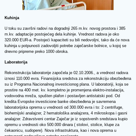
Kuhinja
U toku su završni radovi na dogradnji 265 m.kv. novog prostora i 385
m.kv. adaptacije postojećeg dela kuhinje. Vrednost radova je oko
320.000 EUR-a. Postojeći kapaciteti su bili nedovoljni, tako da će nova
kuhinja u potpunosti zadovoljiti potrebe zaječarske bolnice, u kojoj se
dnevno pripreme preko 1000 obroka.
Laboratorija
Rekonstrukcija laboratorije započela je 02.10.2006., a vrednost radova
iznosi 110.000 evra. Finansijska sredstva za rekonstrukciju obezbeđena
su iz Programa Nacionalnog investicionog plana. U laboratoriji, koja se
prostire na 400 met. kv. kompletno je promenjena elektro-instalacija,
vodovodna mreža, spušten plafon i postavljen antistatski pod. Od
kredita Evropske investicione banke obezbeđena je savremena
laboratorijska oprema u vrednosti od 300.000 evra i to: 2 centrifuge,
biohemijski analajzer, 2 hematološka analajzera, 4 mikroskopa i gasni
analajzer. Zdravstveni centar Zaječar je iz sopstvenih sredstava kupio
opremu u vrednosti oko 500.000 dinara ( stolovi, stolice, klupe za
čekaonicu, sudopere). Nova infrastruktura, kao i nova oprema u