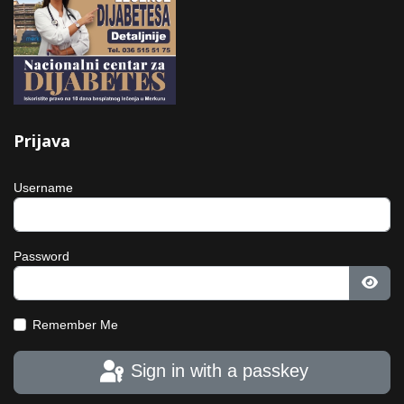
Prijava
Username
Password
Show
Remember Me
Sign in with a passkey