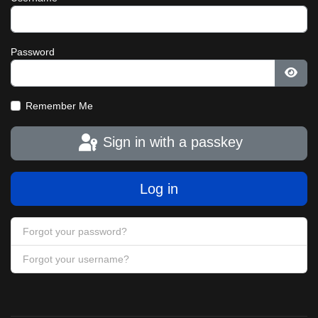
Password
Show
Remember Me
Sign in with a passkey
Log in
Forgot your password?
Forgot your username?