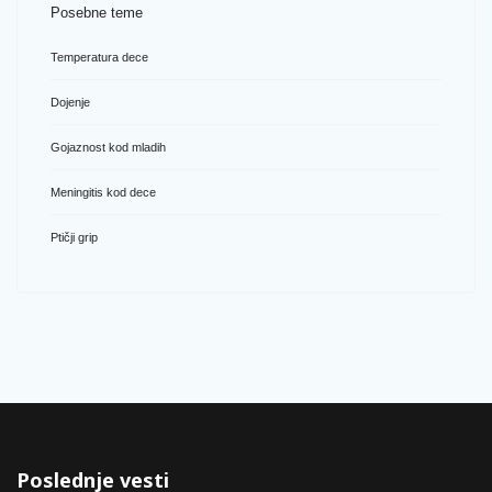
Posebne teme
Temperatura dece
Dojenje
Gojaznost kod mladih
Meningitis kod dece
Ptičji grip
Poslednje vesti