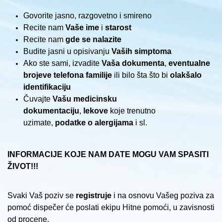
Govorite jasno, razgovetno i smireno
Recite nam
Vaše ime
i
starost
Recite nam
gde se nalazite
Budite jasni u opisivanju
Vaših simptoma
Ako ste sami, izvadite
Vaša dokumenta
,
eventualne
brojeve telefona familije
ili bilo šta što bi
olakšalo
identifikaciju
Čuvajte
Vašu medicinsku
dokumentaciju
,
lekove
koje trenutno
uzimate,
podatke o alergijama
i sl.
INFORMACIJE KOJE NAM DATE MOGU VAM SPASITI
ŽIVOT!!!
Svaki Vaš poziv se
registruje
i na osnovu Vašeg poziva za
pomoć dispečer će poslati ekipu Hitne pomoći, u zavisnosti
od procene.