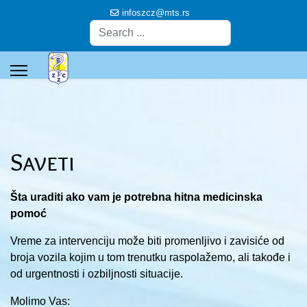
infoszcz@mts.rs
Pretraga
Saveti
Šta uraditi ako vam je potrebna hitna medicinska
pomoć
Vreme za intervenciju može biti promenljivo i zavisiće od
broja vozila kojim u tom trenutku raspolažemo, ali takođe i
od urgentnosti i ozbiljnosti situacije.
Molimo Vas: