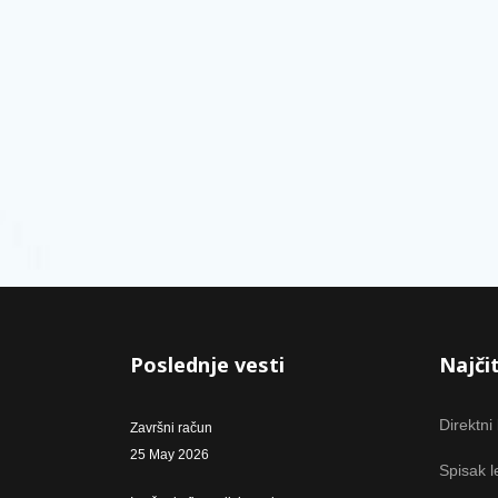
Poslednje vesti
Najčit
Direktni
Završni račun
25 May 2026
Spisak l