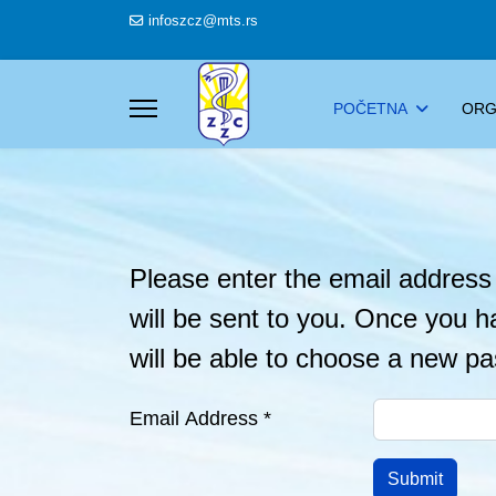
infoszcz@mts.rs
POČETNA
ORG
Please enter the email address 
will be sent to you. Once you h
will be able to choose a new p
Email Address
*
Submit