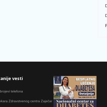
D
D
P
anije vesti
 brojevi telefona
ekara Zdravstvenog centra Zaječar